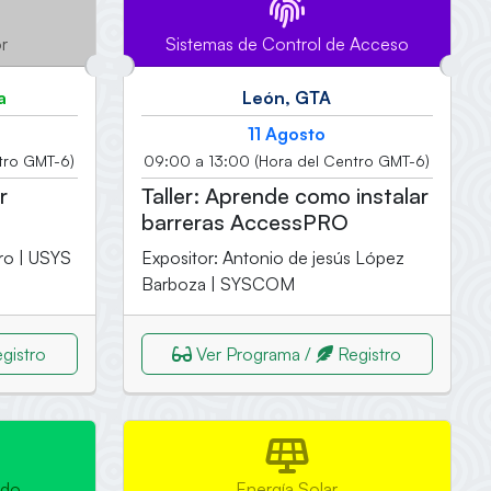
or
Sistemas de Control de Acceso
a
León, GTA
11 Agosto
tro GMT-6)
09:00 a 13:00 (Hora del Centro GMT-6)
r
Taller: Aprende como instalar
barreras AccessPRO
ro | USYS
Expositor: Antonio de jesús López
Barboza | SYSCOM
gistro
Ver Programa /
Registro
ado
Energía Solar