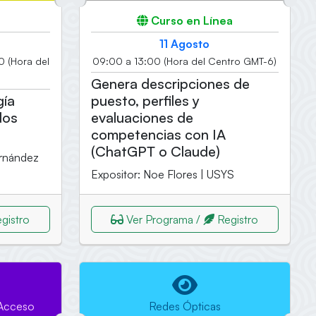
Curso en Línea
11 Agosto
0 (Hora del
09:00 a 13:00 (Hora del Centro GMT-6)
Genera descripciones de
gía
puesto, perfiles y
dos
evaluaciones de
competencias con IA
(ChatGPT o Claude)
ernández
Expositor: Noe Flores | USYS
gistro
Ver Programa /
Registro
 Acceso
Redes Ópticas