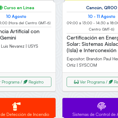
Curso en Línea
Cancún, QROO
10 Agosto
10 - 11 Agosto
3:00 (Hora del Centro GMT-6)
09:00 a 13:00 - 14:30 a 18:0
Centro GMT-6)
ncia Artificial con
 Gemini
Certificación en Ener
Solar: Sistemas Aisla
: Luis Nevarez | USYS
(Isla) e Interconexión
Expositor: Brandon Paul H
Ortiz | SYSCOM
 Programa /
Registro
Ver Programa /
Re
 de Detección de Incendio
Sistemas de Control de