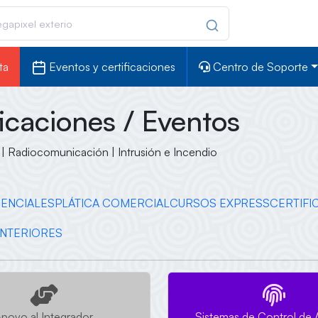
ta
Eventos y certificaciones
Centro de Soporte
icaciones / Eventos
 | Radiocomunicación | Intrusión e Incendio
ENCIALES
PLÁTICA COMERCIAL
CURSOS EXPRESS
CERTIFI
ANTERIORES
poyo al Integrador
Sistemas de Control de