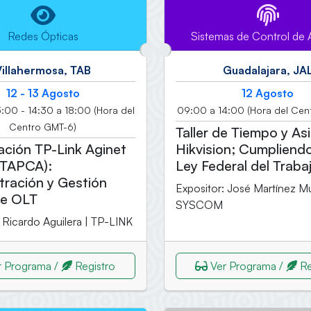
Redes Ópticas
Sistemas de Control de
Villahermosa, TAB
Guadalajara, JA
12 - 13 Agosto
12 Agosto
:00 - 14:30 a 18:00 (Hora del
09:00 a 14:00 (Hora del Cen
Centro GMT-6)
Taller de Tiempo y As
cación TP-Link Aginet
Hikvision; Cumpliendo
TAPCA):
Ley Federal del Traba
tración y Gestión
Expositor: José Martínez M
de OLT
SYSCOM
 Ricardo Aguilera | TP-LINK
 Programa /
Registro
Ver Programa /
Re