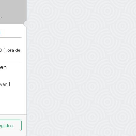
or
H
0 (Hora del
 en
ván |
gistro