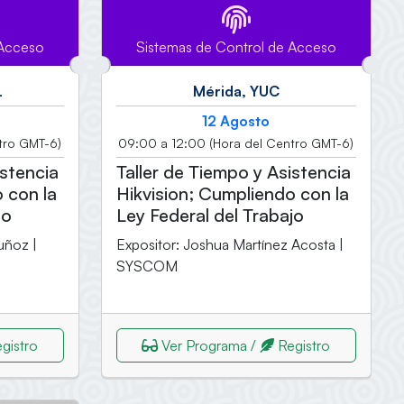
 Acceso
Sistemas de Control de Acceso
L
Mérida, YUC
12 Agosto
tro GMT-6)
09:00 a 12:00 (Hora del Centro GMT-6)
istencia
Taller de Tiempo y Asistencia
 con la
Hikvision; Cumpliendo con la
jo
Ley Federal del Trabajo
uñoz |
Expositor: Joshua Martínez Acosta |
SYSCOM
gistro
Ver Programa /
Registro