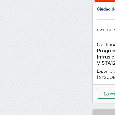
Ciudad d
09:00 a 13
Certifi
Program
Intrusi
VISTA1
Expositor:
| SYSCO
Ver