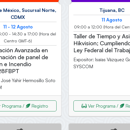
e México, Sucursal Norte,
Tijuana, BC
CDMX
11 Agosto
11 - 12 Agosto
09:00 a 12:00 (Hora del Cen
:00 - 14:30 a 17:00 (Hora del
Taller de Tiempo y As
Centro GMT-6)
Hikvision; Cumpliendo
cación Avanzada en
Ley Federal del Traba
ación de panel de
Expositor: Isaías Vázquez G
ón e Incendio
SYSCOM
28FBPT
 José Yahir Hermosillo Soto
M
 Programa /
Registro
Ver Programa /
Re